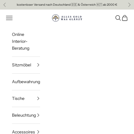
Zum Inhalt springen
kostenloser Versand nach Deutschland 🇩🇪 & Österreich 🇦🇹 ab 2000 €
Zurück
Vor
ALLES GOLD WAS GLAENZT
Menü
Suchen
Waren
Online
Interior-
Beratung
Sitzmöbel
Aufbewahrung
Tische
Beleuchtung
Accessoires