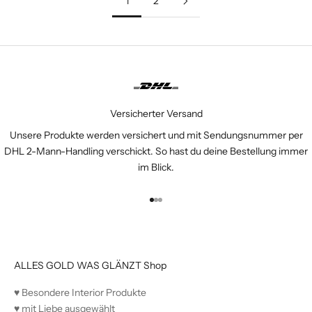
1
2
Versicherter Versand
Unsere Produkte werden versichert und mit Sendungsnummer per
DHL 2-Mann-Handling verschickt. So hast du deine Bestellung immer
im Blick.
Gehe zu Element 1
Gehe zu Element 2
Gehe zu Element 3
ALLES GOLD WAS GLÄNZT Shop
♥︎ Besondere Interior Produkte
♥︎ mit Liebe ausgewählt