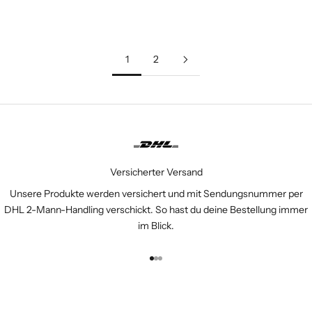
Weiterlesen
1
2
Versicherter Versand
Unsere Produkte werden versichert und mit Sendungsnummer per
DHL 2-Mann-Handling verschickt. So hast du deine Bestellung immer
im Blick.
Gehe zu Element 1
Gehe zu Element 2
Gehe zu Element 3