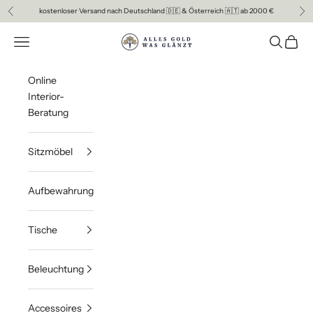
Zum Inhalt springen
kostenloser Versand nach Deutschland 🇩🇪 & Österreich 🇦🇹 ab 2000 €
Zurück
Vor
ALLES GOLD WAS GLAENZT
Menü
Suchen
Waren
Online
Interior-
Beratung
Sitzmöbel
Aufbewahrung
Tische
Beleuchtung
Accessoires