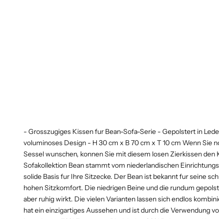
- Grosszugiges Kissen fur Bean-Sofa-Serie - Gepolstert in Led
voluminoses Design - H 30 cm x B 70 cm x T 10 cm Wenn Sie no
Sessel wunschen, konnen Sie mit diesem losen Zierkissen den K
Sofakollektion Bean stammt vom niederlandischen Einrichtung
solide Basis fur Ihre Sitzecke. Der Bean ist bekannt fur seine s
hohen Sitzkomfort. Die niedrigen Beine und die rundum gepolster
aber ruhig wirkt. Die vielen Varianten lassen sich endlos kombi
hat ein einzigartiges Aussehen und ist durch die Verwendung vo