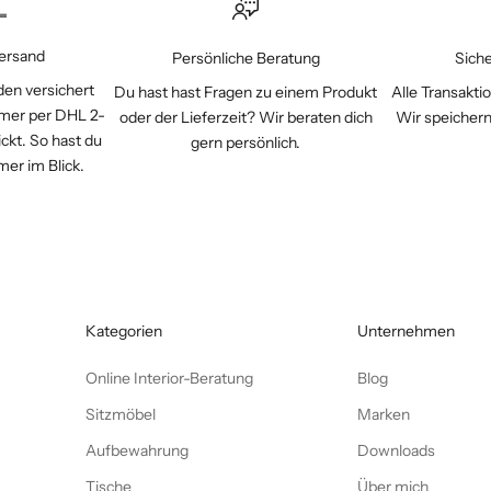
Versand
Persönliche Beratung
Sich
en versichert
Du hast hast Fragen zu einem Produkt
Alle Transakti
mer per DHL 2-
oder der Lieferzeit? Wir beraten dich
Wir speichern
ckt. So hast du
gern persönlich.
mer im Blick.
Kategorien
Unternehmen
Online Interior-Beratung
Blog
Sitzmöbel
Marken
Aufbewahrung
Downloads
Tische
Über mich