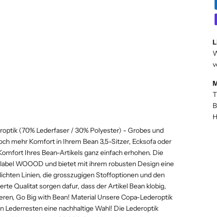
L
W
v
M
T
B
H
eroptik (70% Lederfaser / 30% Polyester) - Grobes und
ch mehr Komfort in Ihrem Bean 3,5-Sitzer, Ecksofa oder
omfort Ihres Bean-Artikels ganz einfach erhohen. Die
slabel WOOOD und bietet mit ihrem robusten Design eine
chlichten Linien, die grosszugigen Stoffoptionen und den
te Qualitat sorgen dafur, dass der Artikel Bean klobig,
nieren, Go Big with Bean! Material Unsere Copa-Lederoptik
n Lederresten eine nachhaltige Wahl! Die Lederoptik