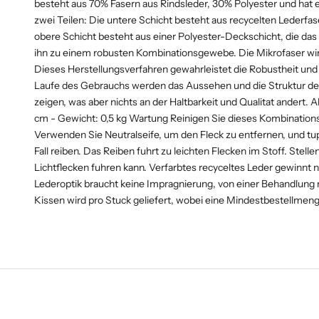
besteht aus 70% Fasern aus Rindsleder, 30% Polyester und hat e
zwei Teilen: Die untere Schicht besteht aus recycelten Lederfas
obere Schicht besteht aus einer Polyester-Deckschicht, die da
ihn zu einem robusten Kombinationsgewebe. Die Mikrofaser wird
Dieses Herstellungsverfahren gewahrleistet die Robustheit und e
Laufe des Gebrauchs werden das Aussehen und die Struktur des
zeigen, was aber nichts an der Haltbarkeit und Qualitat andert.
cm - Gewicht: 0,5 kg Wartung Reinigen Sie dieses Kombinatio
Verwenden Sie Neutralseife, um den Fleck zu entfernen, und tup
Fall reiben. Das Reiben fuhrt zu leichten Flecken im Stoff. Stelle
Lichtflecken fuhren kann. Verfarbtes recyceltes Leder gewinnt 
Lederoptik braucht keine Impragnierung, von einer Behandlung 
Kissen wird pro Stuck geliefert, wobei eine Mindestbestellmenge 