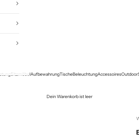
ratung
Sitzmöbel
Aufbewahrung
Tische
Beleuchtung
Accessoires
Outdoor
Dein Warenkorb ist leer