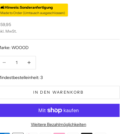
🛋️ Hinweis: Sonderanfertigung
Made to Order (Umtausch ausgeschlossen)
ngebot
59,95
nkl. MwSt.
arke: WOOOD
nzahl verringern
Anzahl verringern
indestbestelleinheit: 3
IN DEN WARENKORB
Weitere Bezahlmöglichkeiten