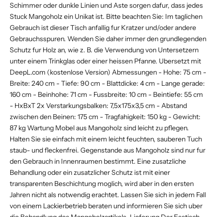
Schimmer oder dunkle Linien und Aste sorgen dafur, dass jedes
Stuck Mangoholz ein Unikat ist. Bitte beachten Sie: Im taglichen
Gebrauch ist dieser Tisch anfallig fur Kratzer und/oder andere
Gebrauchsspuren. Wenden Sie daher immer den grundlegenden
Schutz fur Holz an, wie z. B. die Verwendung von Untersetzern
unter einem Trinkglas oder einer heissen Pfanne. Ubersetzt mit
DeepL.com (kostenlose Version) Abmessungen - Hohe: 75 cm -
Breite: 240 cm - Tiefe: 90 cm - Blattdicke: 4 cm - Lange gerade:
160 cm - Beinhohe: 71 cm - Fussbreite: 10 cm - Beintiefe: 55 cm
- HxBxT 2x Verstarkungsbalken: 7,5x175x3,5 cm - Abstand
zwischen den Beinen: 175 cm - Tragfahigkeit: 150 kg - Gewicht:
87 kg Wartung Mobel aus Mangoholz sind leicht zu pflegen.
Halten Sie sie einfach mit einem leicht feuchten, sauberen Tuch
staub- und fleckenfrei. Gegenstande aus Mangoholz sind nur fur
den Gebrauch in Innenraumen bestimmt. Eine zusatzliche
Behandlung oder ein zusatzlicher Schutz ist mit einer
transparenten Beschichtung moglich, wird aber in den ersten
Jahren nicht als notwendig erachtet. Lassen Sie sich in jedem Fall
von einem Lackierbetrieb beraten und informieren Sie sich uber
die Behandlung des Mangoholzartikels. Lieferung Der Esstisch