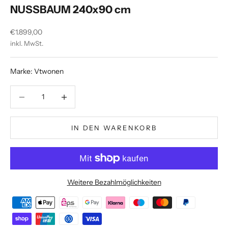
NUSSBAUM 240x90 cm
Angebot
€1.899,00
inkl. MwSt.
Marke: Vtwonen
Anzahl verringern
Anzahl verringern
IN DEN WARENKORB
Weitere Bezahlmöglichkeiten