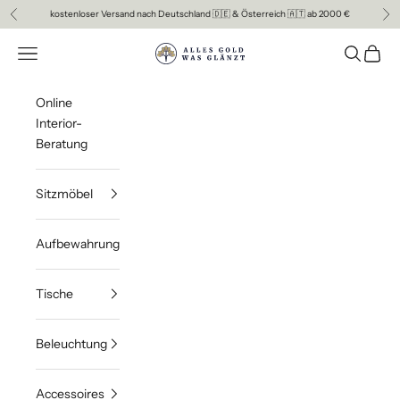
Zum Inhalt springen
kostenloser Versand nach Deutschland 🇩🇪 & Österreich 🇦🇹 ab 2000 €
Zurück
Vor
ALLES GOLD WAS GLAENZT
Menü
Suchen
Waren
Online
Interior-
Beratung
Sitzmöbel
Aufbewahrung
Tische
Beleuchtung
Accessoires