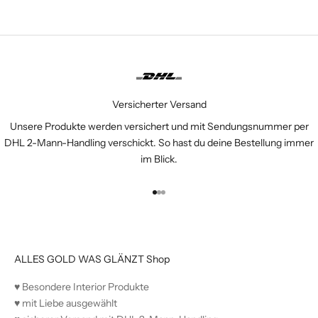
Versicherter Versand
Unsere Produkte werden versichert und mit Sendungsnummer per
DHL 2-Mann-Handling verschickt. So hast du deine Bestellung immer
im Blick.
Gehe zu Element 1
Gehe zu Element 2
Gehe zu Element 3
ALLES GOLD WAS GLÄNZT Shop
♥︎ Besondere Interior Produkte
♥︎ mit Liebe ausgewählt