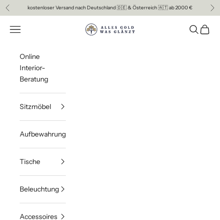
Zum Inhalt springen
kostenloser Versand nach Deutschland 🇩🇪 & Österreich 🇦🇹 ab 2000 €
Zurück
Vor
ALLES GOLD WAS GLAENZT
Menü
Suchen
Waren
Online
Interior-
Beratung
Sitzmöbel
Aufbewahrung
Tische
Beleuchtung
Accessoires