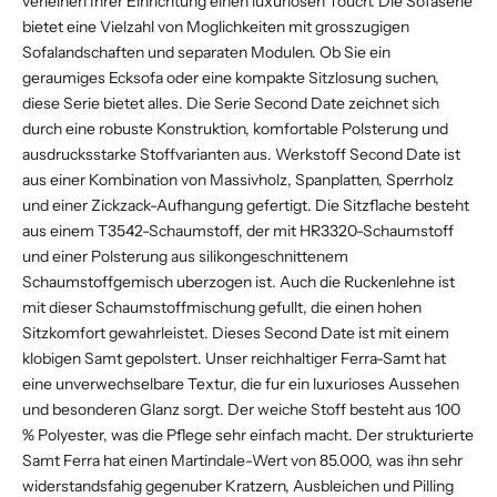
verleihen Ihrer Einrichtung einen luxuriosen Touch. Die Sofaserie
bietet eine Vielzahl von Moglichkeiten mit grosszugigen
Sofalandschaften und separaten Modulen. Ob Sie ein
geraumiges Ecksofa oder eine kompakte Sitzlosung suchen,
diese Serie bietet alles. Die Serie Second Date zeichnet sich
durch eine robuste Konstruktion, komfortable Polsterung und
ausdrucksstarke Stoffvarianten aus. Werkstoff Second Date ist
aus einer Kombination von Massivholz, Spanplatten, Sperrholz
und einer Zickzack-Aufhangung gefertigt. Die Sitzflache besteht
aus einem T3542-Schaumstoff, der mit HR3320-Schaumstoff
und einer Polsterung aus silikongeschnittenem
Schaumstoffgemisch uberzogen ist. Auch die Ruckenlehne ist
mit dieser Schaumstoffmischung gefullt, die einen hohen
Sitzkomfort gewahrleistet. Dieses Second Date ist mit einem
klobigen Samt gepolstert. Unser reichhaltiger Ferra-Samt hat
eine unverwechselbare Textur, die fur ein luxurioses Aussehen
und besonderen Glanz sorgt. Der weiche Stoff besteht aus 100
% Polyester, was die Pflege sehr einfach macht. Der strukturierte
Samt Ferra hat einen Martindale-Wert von 85.000, was ihn sehr
widerstandsfahig gegenuber Kratzern, Ausbleichen und Pilling