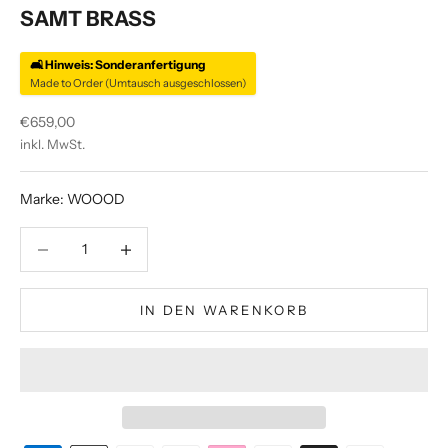
SAMT BRASS
🛋️ Hinweis: Sonderanfertigung
Made to Order (Umtausch ausgeschlossen)
Angebot
€659,00
inkl. MwSt.
Marke: WOOOD
Anzahl verringern
Anzahl verringern
IN DEN WARENKORB