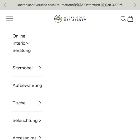
Zum Inhalt springen
kostenloser Versand nach Deutschland 🇩🇪 & Österreich 🇦🇹 ab 2000 €
Zurück
Vor
ALLES GOLD WAS GLAENZT
Menü
Suchen
Waren
Online
Interior-
Beratung
Sitzmöbel
Aufbewahrung
Tische
Beleuchtung
Accessoires