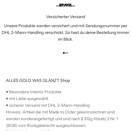
Versicherter Versand
Unsere Produkte werden versichert und mit Sendungsnummer per
DHL 2-Mann-Handling verschickt. So hast du deine Bestellung immer
im Blick.
Gehe zu Element 1
Gehe zu Element 2
Gehe zu Element 3
ALLES GOLD WAS GLÄNZT Shop
♥︎ Besondere Interior Produkte
♥︎ mit Liebe ausgewählt
♥︎ sicherer Versand mit DHL 2-Mann-Handling
Hinweis: Artikel die mit Made to Order gekennzeichnet sind
werden sonderangefertigt und sind nach § 312g Absatz 2 Nr. 1
(BGB) vom Rückgaberecht ausgeschlossen.