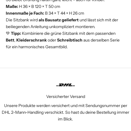
Maße:
H 36 × B 120 × T 50 cm
Innenmaße je Fach:
B 34 × T 44 × H 26 cm
Die Sitzbank wird
als Bausatz geliefert
und lässt sich mit der
beiliegenden Anleitung unkompliziert montieren.
💚
Tipp:
Kombiniere die grüne Sitzbank mit dem passenden
Bett
,
Kleiderschrank
oder
Schreibtisch
aus derselben Serie
für ein harmonisches Gesamtbild.
Versicherter Versand
Unsere Produkte werden versichert und mit Sendungsnummer per
DHL 2-Mann-Handling verschickt. So hast du deine Bestellung immer
im Blick.