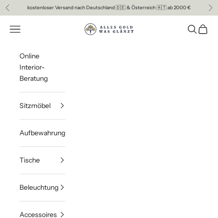
Zum Inhalt springen
kostenloser Versand nach Deutschland 🇩🇪 & Österreich 🇦🇹 ab 2000 €
Zurück
Vor
ALLES GOLD WAS GLAENZT
Menü
Suchen
Waren
Online
Interior-
Beratung
Sitzmöbel
Aufbewahrung
Tische
Beleuchtung
Accessoires