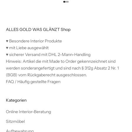
Gehe zu Element 1
Gehe zu Element 2
Gehe zu Element 3
ALLES GOLD WAS GLÄNZT Shop
♥︎ Besondere Interior Produkte
♥︎ mit Liebe ausgewählt
♥︎ sicherer Versand mit DHL 2-Mann-Handling
Hinweis: Artikel die mit Made to Order gekennzeichnet sind
werden sonderangefertigt und sind nach § 312g Absatz 2 Nr. 1
(BGB) vom Rückgaberecht ausgeschlossen.
FAQ / Häufig gestellte Fragen
Kategorien
Online Interior-Beratung
Sitzmöbel
Aufbewahrung