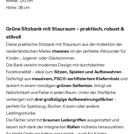
Breite: 120 cm
Höhe: 36 cm
Grüne Sitzbank mit Stauraum – praktisch, robust &
stilvoll
Diese praktische Sitzbank mit Stauraum aus der Kollektion der
niederländischen Marke
vtwonen
ist der perfekte Allrounder für
Kinder-, Jugend- oder Gästezimmer.
Die Bank vereint modernes Design mit durchdachter
Funktionalität – ideal zum
Sitzen, Spielen und Aufbewahren
.
Gefertigt aus
massivem, FSC®-zertifiziertem Kiefernholz
und
lackiert in einem trendigen
grünen Seifenton
, bringt sie
Natürlichkeit und Farbe in jeden Raum. Unter der Sitzfläche
verbergen sich
drei großzügige Aufbewahrungsfächer
–
perfekt für Spielzeug, Bücher, Kissen oder andere
Lieblingsstücke.
Die Fächer sind mit
braunen Ledergriffen
ausgestattet und
lassen sich dank der integrierten
Rollen
mühelos herausziehen.
So bleibt Ordnung halten ganz leicht – auch für Kinder.